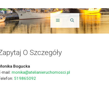
Zapytaj O Szczegóły
Monika Bogucka
E-mail:
monika@atelianieruchomosci.pl
Telefon:
519865092