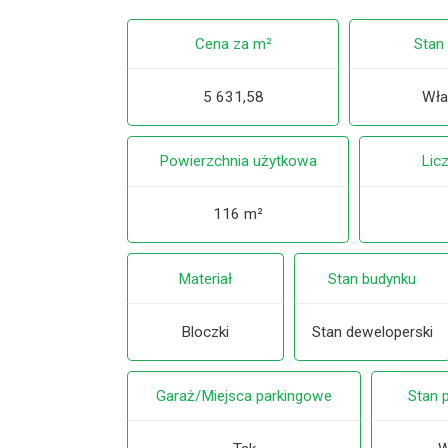
Cena za m²
Stan
5 631,58
Wła
Powierzchnia użytkowa
Lic
116 m²
Materiał
Stan budynku
Bloczki
Stan deweloperski
Garaż/Miejsca parkingowe
Stan 