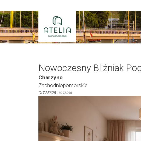
Przejdź
do
treści
Nowoczesny Bliźniak Pod
Charzyno
Zachodniopomorskie
CIT25628
10278090