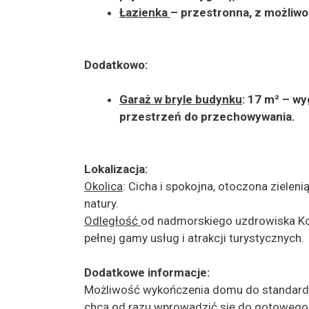
Łazienka
– przestronna, z możliwo
Dodatkowo:
Garaż w bryle budynku
: 17 m² – w
przestrzeń do przechowywania.
Lokalizacja:
Okolica
: Cicha i spokojna, otoczona zieleni
natury.
Odległość
od nadmorskiego uzdrowiska Koł
pełnej gamy usług i atrakcji turystycznych.
Dodatkowe informacje:
Możliwość wykończenia domu do standardu „
chcą od razu wprowadzić się do gotowego