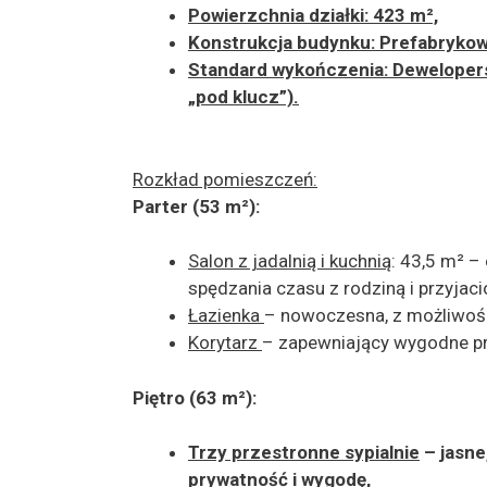
Powierzchnia działki
: 423 m²,
Konstrukcja budynku
: Prefabryko
Standard wykończenia
: Deweloper
„pod klucz”).
Rozkład pomieszczeń:
Parter (53 m²):
Salon z jadalnią i kuchnią
: 43,5 m² –
spędzania czasu z rodziną i przyjaci
Łazienka
– nowoczesna, z możliwoś
Korytarz
– zapewniający wygodne pr
Piętro (63 m²):
Trzy przestronne sypialnie
– jasne
prywatność i wygodę,