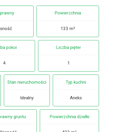
 prawny
Powierzchnia
sność
133 m²
zba pokoi
Liczba pięter
4
1
Stan nieruchomości
Typ kuchni
Idealny
Aneks
prawny gruntu
Powierzchnia działki