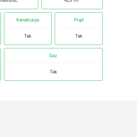
łasność
423 m²
Kanalizacja
Prąd
Tak
Tak
Gaz
Tak