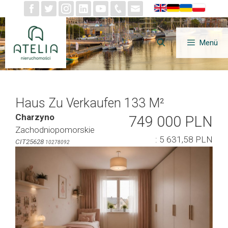
Zum
Inhalt
springen
Menü
Haus Zu Verkaufen 133 M²
Charzyno
749 000 PLN
Zachodniopomorskie
: 5 631,58 PLN
CIT25628
10278092