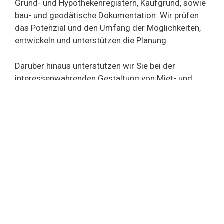
Grund- und Hypothekenregistern, Kaufgrund, sowie
bau- und geodätische Dokumentation. Wir prüfen
das Potenzial und den Umfang der Möglichkeiten,
entwickeln und unterstützen die Planung.
Darüber hinaus unterstützen wir Sie bei der
interessenwahrenden Gestaltung von Miet- und
Pachtverträgen nach dem Bürgerlichen
Gesetzbuch.
Verschuldete Immobilien
Der Verkauf einer verschuldeten Wohnung ist oft
die letzte Lösung in einer Situation, in der eine
fristgerechte Schuldentilgung nicht möglich ist.
Bevor der Gerichtsvollzieher das Verfahren
eröffnet, können Sie die verschuldete Wohnung
verkaufen. Ein erfolgreicher Verkauf hindert den