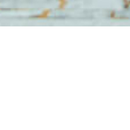
ROZLICZENIA
Oprócz troski o stan lokalu, najważniejszym
obowiązkiem zarządcy jest kontrola spraw