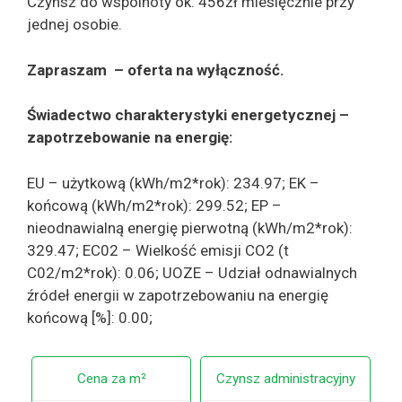
Czynsz do wspólnoty ok. 456zł miesięcznie przy
jednej osobie.
Zapraszam – oferta na wyłączność.
Świadectwo charakterystyki energetycznej –
zapotrzebowanie na energię:
EU – użytkową (kWh/m2*rok): 234.97; EK –
końcową (kWh/m2*rok): 299.52; EP –
nieodnawialną energię pierwotną (kWh/m2*rok):
329.47; EC02 – Wielkość emisji CO2 (t
C02/m2*rok): 0.06; UOZE – Udział odnawialnych
źródeł energii w zapotrzebowaniu na energię
końcową [%]: 0.00;
Cena za m²
Czynsz administracyjny