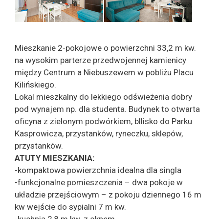
Mieszkanie 2-pokojowe o powierzchni 33,2 m kw.
na wysokim parterze przedwojennej kamienicy
między Centrum a Niebuszewem w pobliżu Placu
Kilińskiego.
Lokal mieszkalny do lekkiego odświeżenia dobry
pod wynajem np. dla studenta. Budynek to otwarta
oficyna z zielonym podwórkiem, bllisko do Parku
Kasprowicza, przystanków, ryneczku, sklepów,
przystanków.
ATUTY MIESZKANIA:
-kompaktowa powierzchnia idealna dla singla
-funkcjonalne pomieszczenia – dwa pokoje w
układzie przejściowym – z pokoju dziennego 16 m
kw wejście do sypialni 7 m kw.
-kuchnia 2,8 m kw. z oknem