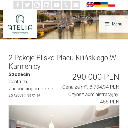
Przejdź
do
treści
Menu
2 Pokoje Blisko Placu Kilińskiego W
Kamienicy
Szczecin
290 000 PLN
Centrum,
Cena za m²: 8 734,94 PLN
Zachodniopomorskie
Czynsz administracyjny:
EST20014
10277430
456 PLN