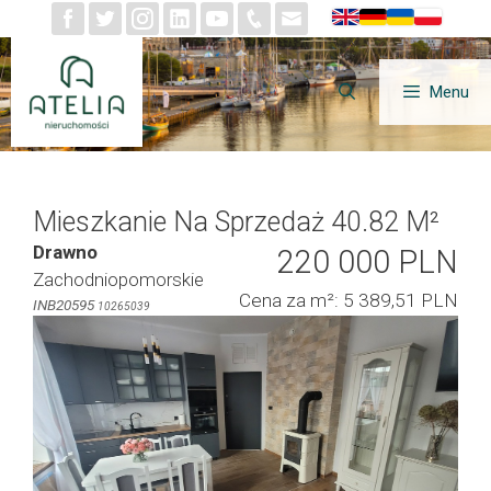
Przejdź
do
treści
Menu
Mieszkanie Na Sprzedaż 40.82 M²
Drawno
220 000 PLN
Zachodniopomorskie
Cena za m²: 5 389,51 PLN
INB20595
10265039