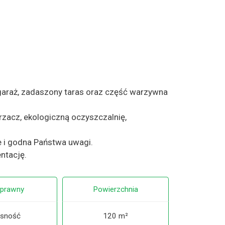
araż, zadaszony taras oraz część warzywna
rzacz, ekologiczną oczyszczalnię,
 i godna Państwa uwagi.
ntację.
 prawny
Powierzchnia
sność
120 m²