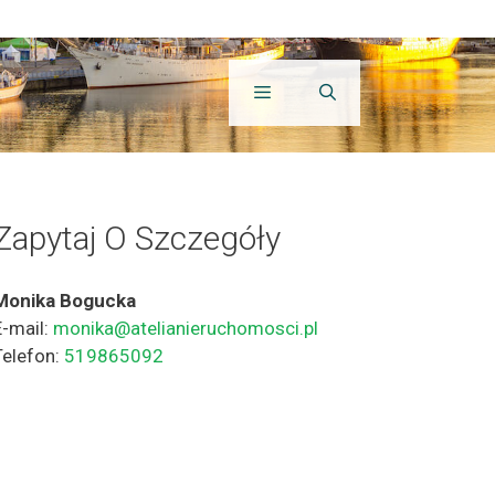
Zapytaj O Szczegóły
Monika Bogucka
E-mail:
monika@atelianieruchomosci.pl
Telefon:
519865092