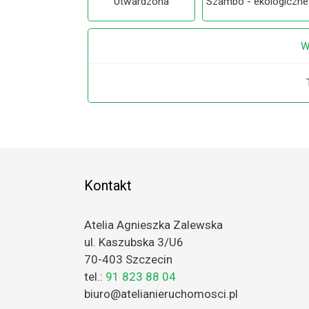
Utwardzona
Szambo - ekologiczne
W
Kontakt
Atelia Agnieszka Zalewska
ul. Kaszubska 3/U6
70-403 Szczecin
tel.:
91 823 88 04
biuro@atelianieruchomosci.pl