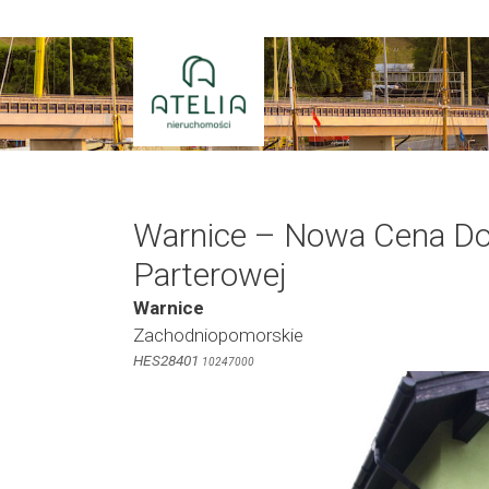
Przejdź
do
treści
Warnice – Nowa Cena D
Parterowej
Warnice
Zachodniopomorskie
HES28401
10247000