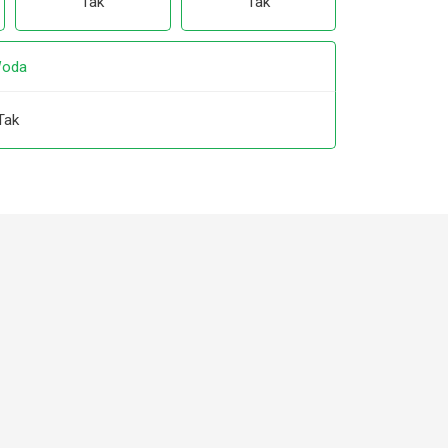
Tak
Tak
oda
Tak