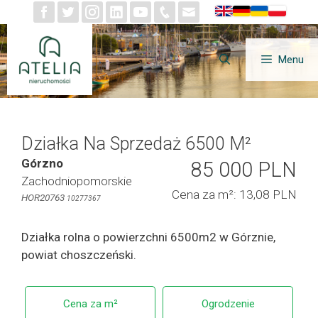
Przejdź
do
treści
Menu
Działka Na Sprzedaż 6500 M²
Górzno
85 000 PLN
Zachodniopomorskie
Cena za m²: 13,08 PLN
HOR20763
10277367
Działka rolna o powierzchni 6500m2 w Górznie,
powiat choszczeński.
Cena za m²
Ogrodzenie