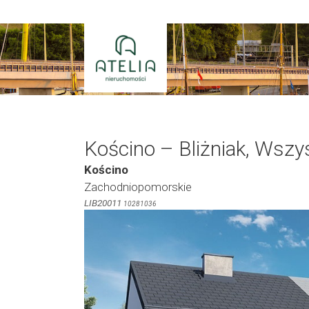
Przejdź
do
treści
Kościno – Bliżniak, Wszy
Kościno
Zachodniopomorskie
LIB20011
10281036