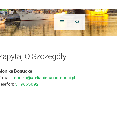
Zapytaj O Szczegóły
Monika Bogucka
E-mail:
monika@atelianieruchomosci.pl
Telefon:
519865092