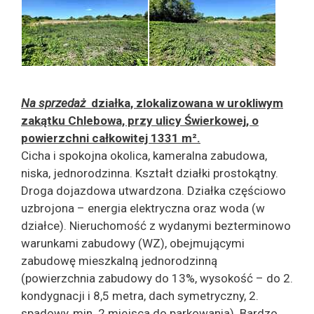
Na sprzedaż
działka, zlokalizowana w urokliwym
zakątku Chlebowa, przy ulicy Świerkowej, o
powierzchni całkowitej 1331 m².
Cicha i spokojna okolica, kameralna zabudowa,
niska, jednorodzinna. Kształt działki prostokątny.
Droga dojazdowa utwardzona. Działka częściowo
uzbrojona – energia elektryczna oraz woda (w
działce). Nieruchomość z wydanymi bezterminowo
warunkami zabudowy (WZ), obejmującymi
zabudowę mieszkalną jednorodzinną
(powierzchnia zabudowy do 13%, wysokość – do 2.
kondygnacji i 8,5 metra, dach symetryczny, 2.
spadowy, min. 2 miejsca do parkowania). Bardzo