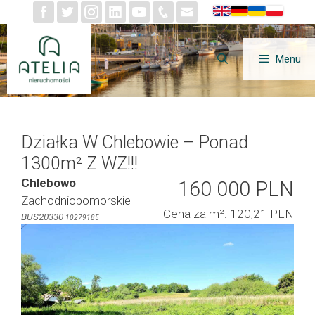
Przejdź
do
treści
Menu
Działka W Chlebowie – Ponad
1300m² Z WZ!!!
Chlebowo
160 000 PLN
Zachodniopomorskie
Cena za m²: 120,21 PLN
BUS20330
10279185