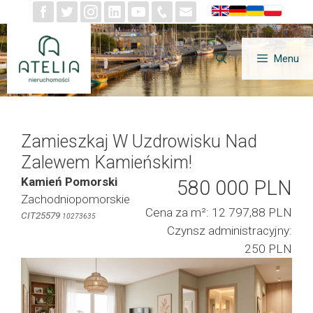
Przejdź
do
treści
Menu
Zamieszkaj W Uzdrowisku Nad
Zalewem Kamieńskim!
Kamień Pomorski
580 000 PLN
Zachodniopomorskie
Cena za m²: 12 797,88 PLN
CIT25579
10273635
Czynsz administracyjny:
250 PLN