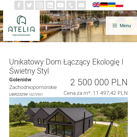
Przejdź
do
treści
Menu
Unikatowy Dom Łączący Ekologię I
Świetny Styl
Goleniów
2 500 000 PLN
Zachodniopomorskie
Cena za m²: 11 497,42 PLN
UBR23294
10272901