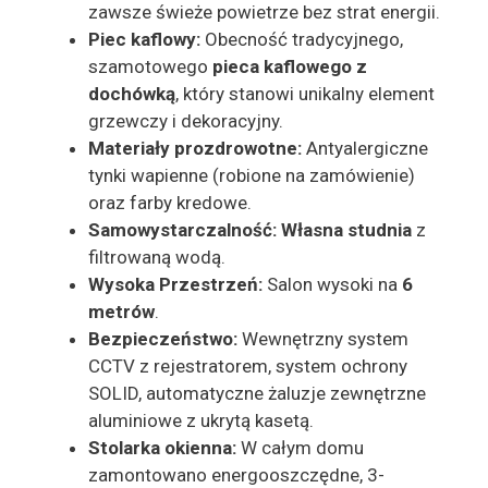
zawsze świeże powietrze bez strat energii.
Piec
k
aflowy:
Obecność tradycyjnego,
szamotowego
pieca kaflowego z
dochówką
, który stanowi unikalny element
grzewczy i dekoracyjny.
Materiały prozdrowotne:
Antyalergiczne
tynki wapienne (robione na zamówienie)
oraz farby kredowe.
Samowystarczalność:
Własna studnia
z
filtrowaną wodą.
Wysoka Przestrzeń:
Salon wysoki na
6
metrów
.
Bezpieczeństwo:
Wewnętrzny system
CCTV z rejestratorem, system ochrony
SOLID, automatyczne żaluzje zewnętrzne
aluminiowe z ukrytą kasetą.
Stolarka okienna:
W całym domu
zamontowano energooszczędne, 3-