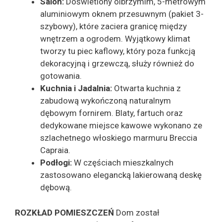
Salon:
Doświetlony olbrzymim, 5-metrowym
aluminiowym oknem przesuwnym (pakiet 3-
szybowy), które zaciera granicę między
wnętrzem a ogrodem. Wyjątkowy klimat
tworzy tu piec kaflowy, który poza funkcją
dekoracyjną i grzewczą, służy również do
gotowania.
Kuchnia i Jadalnia:
Otwarta kuchnia z
zabudową wykończoną naturalnym
dębowym fornirem. Blaty, fartuch oraz
dedykowane miejsce kawowe wykonano ze
szlachetnego włoskiego marmuru Breccia
Capraia.
Podłogi:
W częściach mieszkalnych
zastosowano elegancką lakierowaną deskę
dębową.
ROZKŁAD POMIESZCZEŃ
Dom został