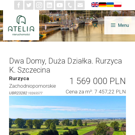
Przejdź
do
treści
Menu
Dwa Domy, Duża Działka. Rurzyca
K. Szczecina
Rurzyca
1 569 000 PLN
Zachodniopomorskie
Cena za m²: 7 457,22 PLN
UBR23282
10265577