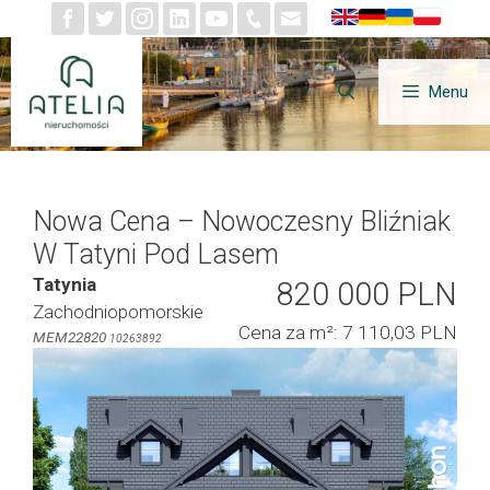
Przejdź
do
treści
Menu
Nowa Cena – Nowoczesny Bliźniak
W Tatyni Pod Lasem
Tatynia
820 000 PLN
Zachodniopomorskie
Cena za m²: 7 110,03 PLN
MEM22820
10263892