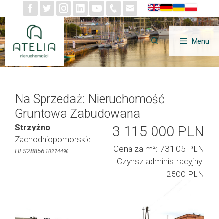
Przejdź
do
treści
Menu
Na Sprzedaż: Nieruchomość
Gruntowa Zabudowana
Strzyżno
3 115 000 PLN
Zachodniopomorskie
Cena za m²: 731,05 PLN
HES28856
10274496
Czynsz administracyjny:
2500 PLN