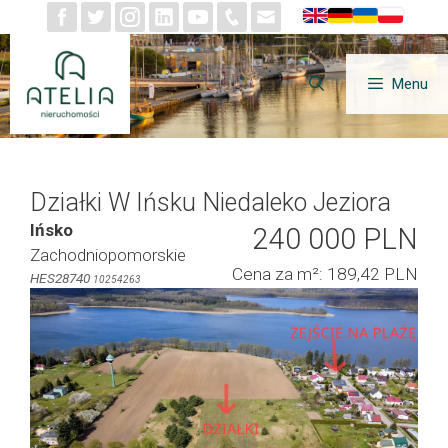
Przejdź
do
treści
Menu
Działki W Ińsku Niedaleko Jeziora
Ińsko
240 000 PLN
Zachodniopomorskie
Cena za m²: 189,42 PLN
HES28740
10254263