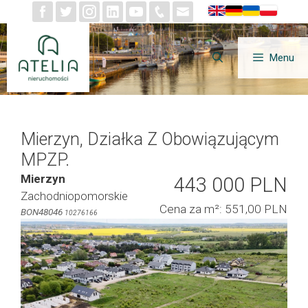
Przejdź
do
treści
Menu
Mierzyn, Działka Z Obowiązującym
MPZP.
Mierzyn
443 000 PLN
Zachodniopomorskie
Cena za m²: 551,00 PLN
BON48046
10276166