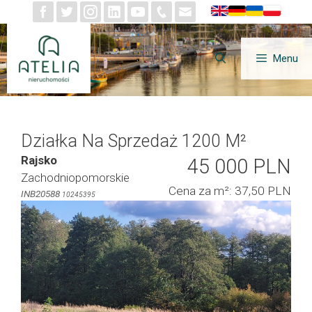
Przejdź
do
treści
Menu
Działka Na Sprzedaż 1200 M²
Rajsko
45 000 PLN
Zachodniopomorskie
Cena za m²: 37,50 PLN
INB20588
10245395