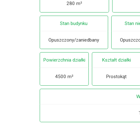
280 m²
Stan budynku
Stan n
Opuszczony/zaniedbany
Opuszczo
Powierzchnia działki
Kształt działki
4500 m²
Prostokąt
W