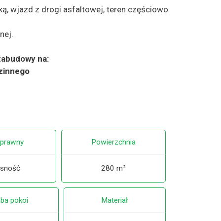
ką, wjazd z drogi asfaltowej, teren częściowo
nej.
zabudowy na:
zinnego
 prawny
Powierzchnia
sność
280 m²
zba pokoi
Materiał