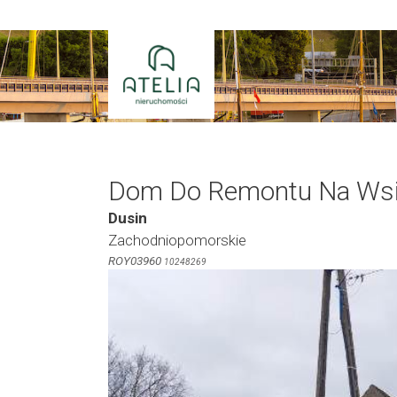
Przejdź
do
treści
Dom Do Remontu Na Wsi 
Dusin
Zachodniopomorskie
ROY03960
10248269