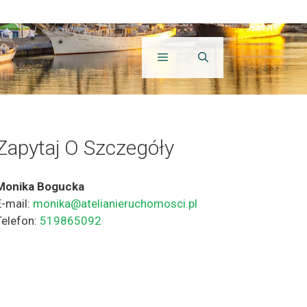
Zapytaj O Szczegóły
Monika Bogucka
E-mail:
monika@atelianieruchomosci.pl
Telefon:
519865092