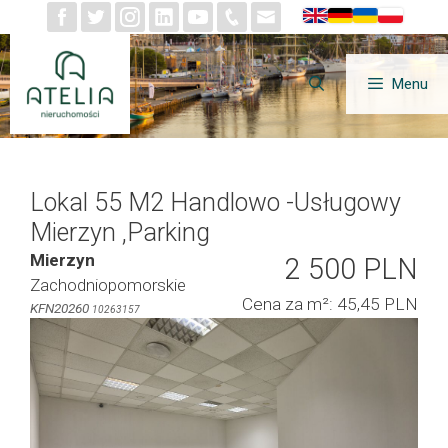
Przejdź
do
treści
Menu
Lokal 55 M2 Handlowo -usługowy
Mierzyn ,parking
Mierzyn
2 500 PLN
Zachodniopomorskie
Cena za m²: 45,45 PLN
KFN20260
10263157