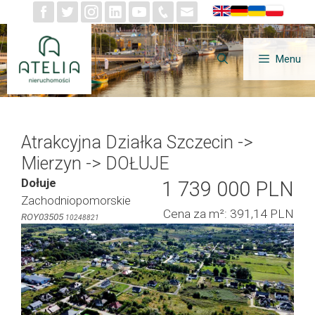
Przejdź
do
treści
Menu
Atrakcyjna Działka Szczecin ->
Mierzyn -> DOŁUJE
Dołuje
1 739 000 PLN
Zachodniopomorskie
Cena za m²: 391,14 PLN
ROY03505
10248821