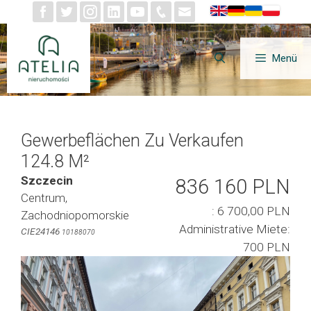
Zum
Inhalt
springen
Menü
Gewerbeflächen Zu Verkaufen
124.8 M²
Szczecin
836 160 PLN
Centrum,
: 6 700,00 PLN
Zachodniopomorskie
Administrative Miete:
CIE24146
10188070
700 PLN