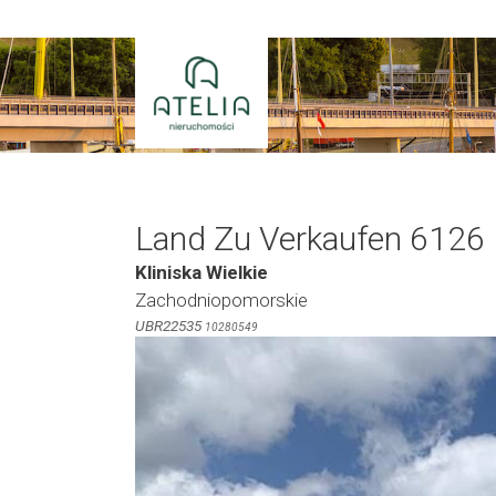
Zum
Inhalt
springen
Land Zu Verkaufen 6126
Kliniska Wielkie
Zachodniopomorskie
UBR22535
10280549