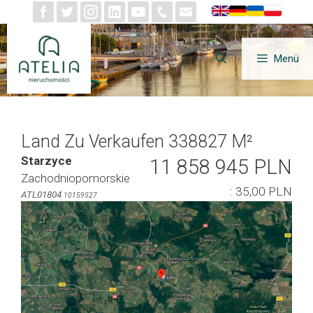
Zum
Inhalt
springen
Menü
Land Zu Verkaufen 338827 M²
Starzyce
11 858 945 PLN
Zachodniopomorskie
: 35,00 PLN
ATL01804
10159527