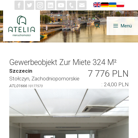
Zum
Inhalt
springen
Menü
Gewerbeobjekt Zur Miete 324 M²
Szczecin
7 776 PLN
Stołczyn, Zachodniopomorskie
: 24,00 PLN
ATL01666
10177573