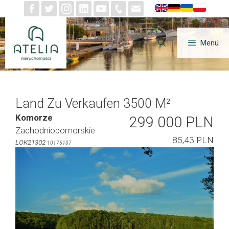
Zum
Inhalt
springen
Menü
Land Zu Verkaufen 3500 M²
Komorze
299 000 PLN
Zachodniopomorskie
: 85,43 PLN
LOK21302
10175107