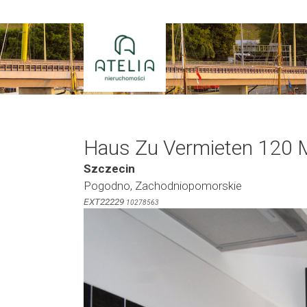
Zum
Inhalt
springen
Haus Zu Vermieten 120 
Szczecin
Pogodno, Zachodniopomorskie
EXT22229
10278563