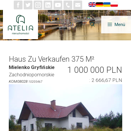
Zum
Inhalt
springen
Menü
Haus Zu Verkaufen 375 M²
Mielenko Gryfińskie
1 000 000 PLN
Zachodniopomorskie
: 2 666,67 PLN
KOM08028
10205467