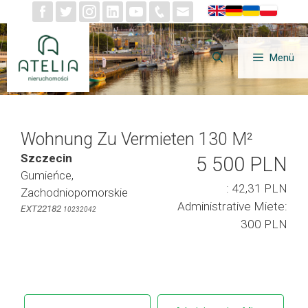
Zum
Inhalt
springen
Menü
Wohnung Zu Vermieten 130 M²
Szczecin
5 500 PLN
Gumieńce,
: 42,31 PLN
Zachodniopomorskie
Administrative Miete:
EXT22182
10232042
300 PLN