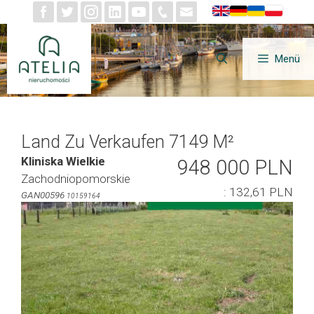
Zum
Inhalt
springen
Menü
Land Zu Verkaufen 7149 M²
Kliniska Wielkie
948 000 PLN
Zachodniopomorskie
: 132,61 PLN
GAN00596
10159164