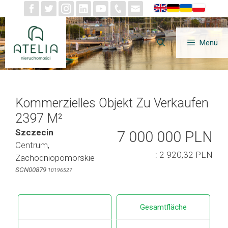
Zum
Inhalt
springen
Menü
Kommerzielles Objekt Zu Verkaufen
2397 M²
Szczecin
7 000 000 PLN
Centrum,
: 2 920,32 PLN
Zachodniopomorskie
SCN00879
10196527
Gesamtfläche