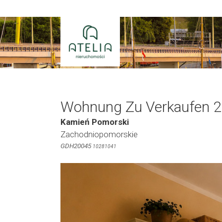
Zum
Inhalt
springen
Wohnung Zu Verkaufen 2
Kamień Pomorski
Zachodniopomorskie
GDH20045
10281041