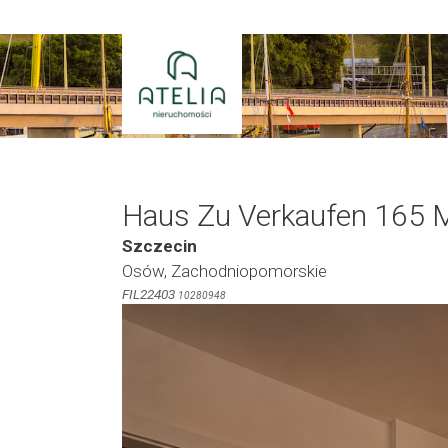
Zum
Inhalt
springen
Haus Zu Verkaufen 165 
Szczecin
Osów, Zachodniopomorskie
FIL22403
10280948