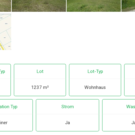
Typ
Lot
Lot-Typ
1237 m²
Wohnhaus
ation Typ
Strom
Was
iner
Ja
J