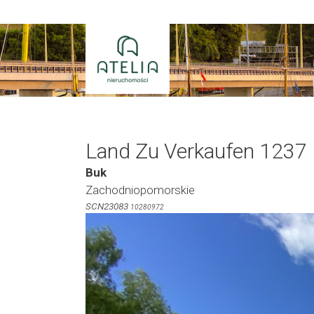
Zum
Inhalt
springen
Land Zu Verkaufen 1237
Buk
Zachodniopomorskie
SCN23083
10280972