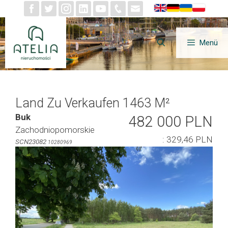
Zum
Inhalt
springen
Menü
Land Zu Verkaufen 1463 M²
Buk
482 000 PLN
Zachodniopomorskie
: 329,46 PLN
SCN23082
10280969