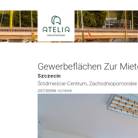
Zum
Inhalt
springen
Gewerbeflächen Zur Miet
Szczecin
Śródmieście-Centrum, Zachodniopomorskie
OST20596
10278998