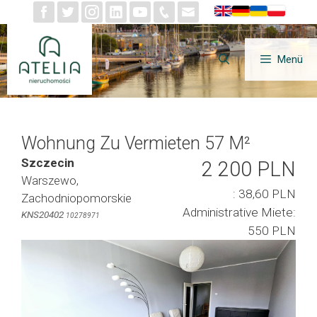
Zum
Inhalt
springen
Menü
Wohnung Zu Vermieten 57 M²
Szczecin
2 200 PLN
Warszewo,
: 38,60 PLN
Zachodniopomorskie
Administrative Miete:
KNS20402
10278971
550 PLN