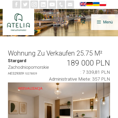
Zum
Inhalt
springen
Menü
Wohnung Zu Verkaufen 25.75 M²
Stargard
189 000 PLN
Zachodniopomorskie
: 7 339,81 PLN
HES29309
10278839
Administrative Miete: 357 PLN