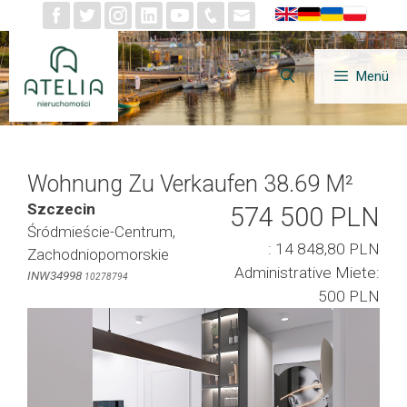
Zum
Inhalt
springen
Menü
Wohnung Zu Verkaufen 38.69 M²
Szczecin
574 500 PLN
Śródmieście-Centrum,
: 14 848,80 PLN
Zachodniopomorskie
Administrative Miete:
INW34998
10278794
500 PLN