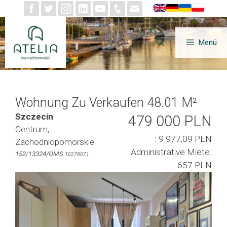
Zum
Inhalt
springen
Menü
Wohnung Zu Verkaufen 48.01 M²
Szczecin
479 000 PLN
Centrum,
: 9 977,09 PLN
Zachodniopomorskie
Administrative Miete:
152/13324/OMS
10278071
657 PLN