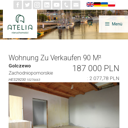
Zum
Inhalt
springen
Menü
Wohnung Zu Verkaufen 90 M²
Golczewo
187 000 PLN
Zachodniopomorskie
: 2 077,78 PLN
HES29230
10276663