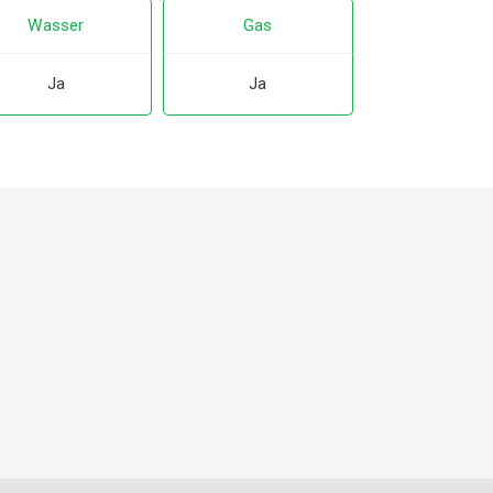
Wasser
Gas
Ja
Ja