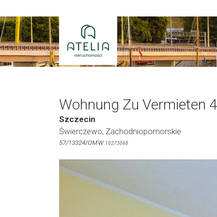
Zum
Inhalt
springen
Wohnung Zu Vermieten 
Szczecin
Świerczewo, Zachodniopomorskie
57/13324/OMW
10273068