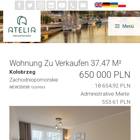
Zum
Inhalt
springen
Menü
Wohnung Zu Verkaufen 37.47 M²
Kołobrzeg
650 000 PLN
Zachodniopomorskie
: 18 654,92 PLN
NEW20038
10269065
Administrative Miete:
553.61 PLN