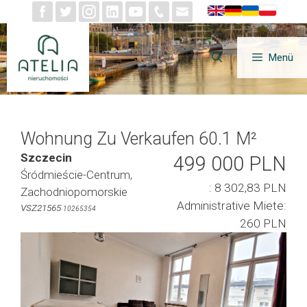
Zum
Inhalt
springen
Menü
Wohnung Zu Verkaufen 60.1 M²
Szczecin
499 000 PLN
Śródmieście-Centrum,
: 8 302,83 PLN
Zachodniopomorskie
Administrative Miete:
VSZ21565
10265354
260 PLN