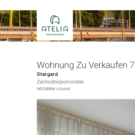
Zum
Inhalt
springen
Wohnung Zu Verkaufen 7
Stargard
Zachodniopomorskie
HES28904
10264300