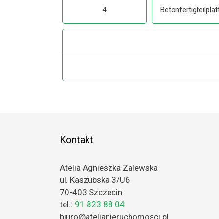
4
Betonfertigteilplat
Kontakt
Atelia Agnieszka Zalewska
ul. Kaszubska 3/U6
70-403 Szczecin
tel.:
91 823 88 04
biuro@atelianieruchomosci.pl