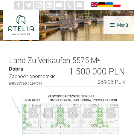
Zum
Inhalt
springen
Menü
Land Zu Verkaufen 5575 M²
Dobra
1 500 000 PLN
Zachodniopomorskie
: 269,06 PLN
INW33163
10264090