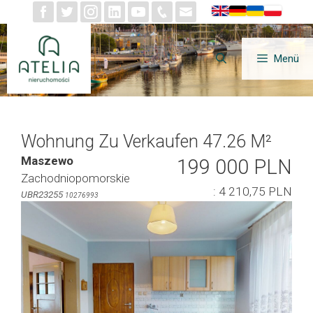
Zum
Inhalt
springen
Menü
Wohnung Zu Verkaufen 47.26 M²
Maszewo
199 000 PLN
Zachodniopomorskie
: 4 210,75 PLN
UBR23255
10276993