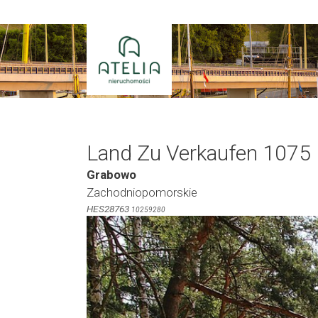
Zum
Inhalt
springen
Land Zu Verkaufen 1075
Grabowo
Zachodniopomorskie
HES28763
10259280