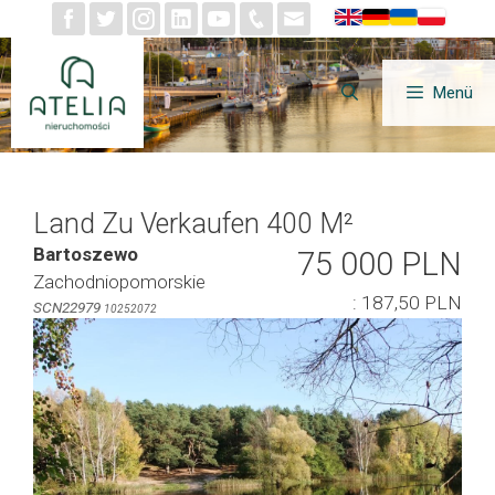
Zum
Inhalt
springen
Menü
Land Zu Verkaufen 400 M²
Bartoszewo
75 000 PLN
Zachodniopomorskie
: 187,50 PLN
SCN22979
10252072